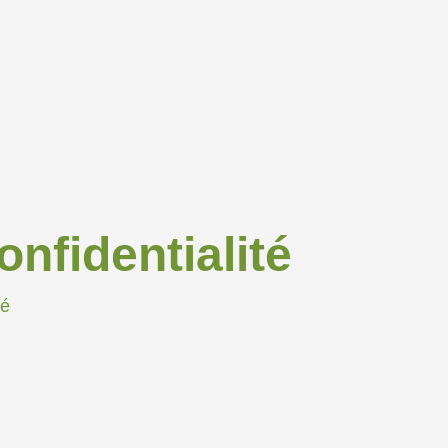
onfidentialité
té