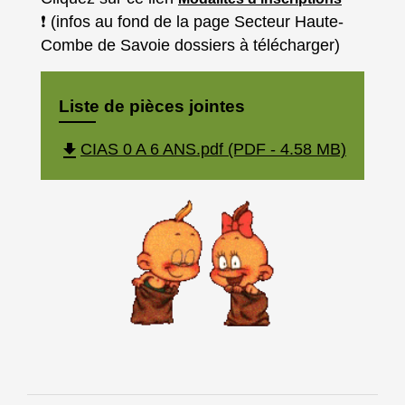
❗️ (infos au fond de la page Secteur Haute-
Combe de Savoie dossiers à télécharger)
Liste de pièces jointes
file_download
CIAS 0 A 6 ANS.pdf (PDF - 4.58 MB)