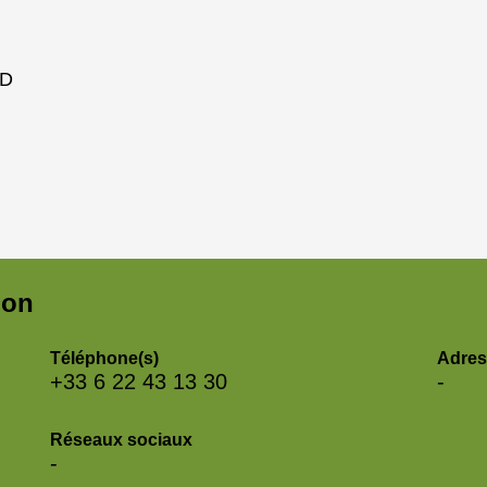
UD
ion
Téléphone(s)
Adres
+33 6 22 43 13 30
-
Réseaux sociaux
-