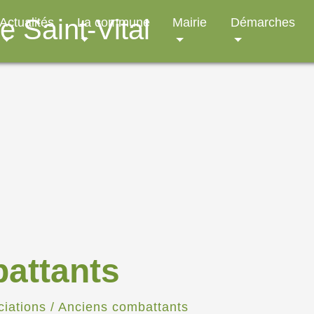
Actualités
La commune
Mairie
Démarches
attants
ciations
/
Anciens combattants