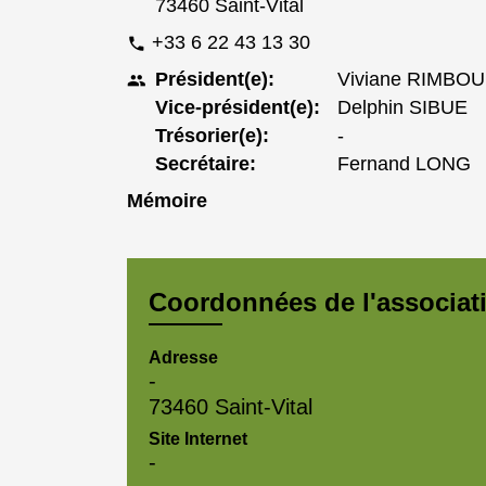
73460 Saint-Vital
+33 6 22 43 13 30
phone
Président(e):
Viviane RIMBO
people
Vice-président(e):
Delphin SIBUE
Trésorier(e):
-
Secrétaire:
Fernand LONG
Mémoire
Coordonnées de l'associat
Adresse
-
73460 Saint-Vital
Site Internet
-