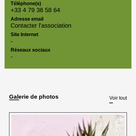
Téléphone(s)
+33 4 79 38 58 64
Adresse email
Contacter l'association
Site Internet
-
Réseaux sociaux
-
Galerie de photos
Voir tout