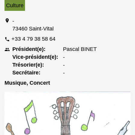
Culture
location_on
-
73460 Saint-Vital
+33 4 79 38 58 64
phone
Président(e):
Pascal BINET
people
Vice-président(e):
-
Trésorier(e):
-
Secrétaire:
-
Musique, Concert