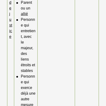
d
Parent
e
ou un
j
allié
u
Personn
st
e qui
ic
entretien
e
t, avec
le
majeur,
des
liens
étroits et
stables
Personn
e qui
exerce
déjà une
autre
mesure