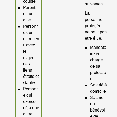
couple
suivantes :
Parent
La
ou un
personne
allié
protégée
Personn
ne peut pas
e qui
être élue.
entretien
t, avec
Mandata
le
ire en
majeur,
charge
des
de sa
liens
protectio
étroits et
n
stables
Salarié à
Personn
domicile
e qui
Salarié
exerce
ou
déjà une
bénévol
autre
e de