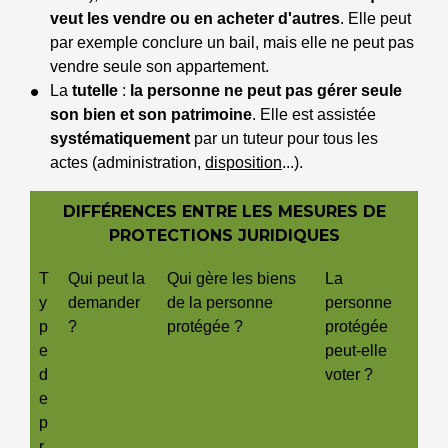
veut les vendre ou en acheter d'autres
. Elle peut
par exemple conclure un bail, mais elle ne peut pas
vendre seule son appartement.
La
tutelle
:
la personne ne peut pas gérer seule
son bien et son patrimoine
. Elle est assistée
systématiquement
par un tuteur pour tous les
actes (administration,
disposition
...).
DIFFÉRENCES ENTRE LES MESURES DE
PROTECTIONS JURIDIQUES
T
Qui peut la
Qui gère les biens
La
y
demander
de la personne
personne
p
?
protégée ?
protégée
e
peut-elle
d
voter ?
e
p
r