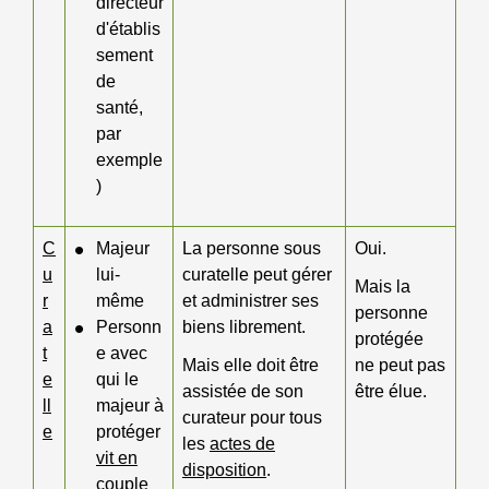
directeur
d'établis
sement
de
santé,
par
exemple
)
C
Majeur
La personne sous
Oui.
u
lui-
curatelle peut gérer
Mais la
r
même
et administrer ses
personne
a
Personn
biens librement.
protégée
t
e avec
Mais elle doit être
ne peut pas
e
qui le
assistée de son
être élue.
ll
majeur à
curateur pour tous
e
protéger
les
actes de
vit en
disposition
.
couple