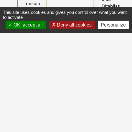
mesure
l'établiss
de
This site uses cookies and gives you control over what you want
ement
to activate
protectio
d'accueil
n
OK, accept all
Deny all cookies
Personalize
juridique
(curateu
r ou
tuteur)
Procure
ur de la
Républi
que
, de
sa
propre
initiative
Tiers
(médeci
n,