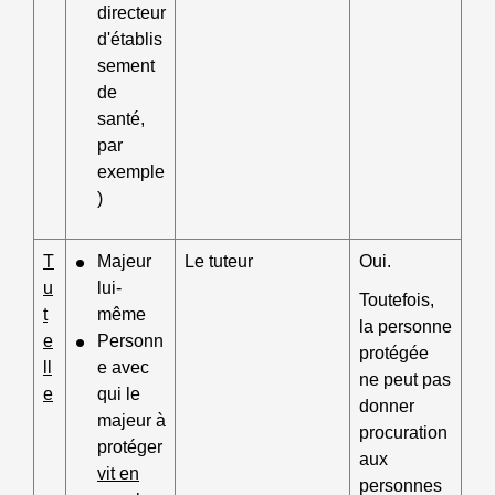
directeur
d'établis
sement
de
santé,
par
exemple
)
T
Majeur
Le tuteur
Oui.
u
lui-
Toutefois,
t
même
la personne
e
Personn
protégée
ll
e avec
ne peut pas
e
qui le
donner
majeur à
procuration
protéger
aux
vit en
personnes