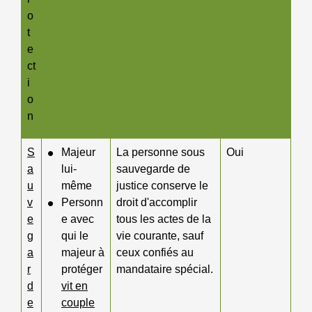
o
t
e
ct
i
o
n
S
Majeur
La personne sous
Oui
a
lui-
sauvegarde de
u
même
justice conserve le
v
Personn
droit d'accomplir
e
e avec
tous les actes de la
g
qui le
vie courante, sauf
a
majeur à
ceux confiés au
r
protéger
mandataire spécial.
d
vit en
e
couple