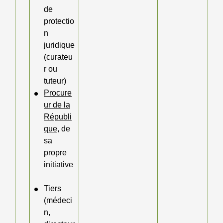
de
protectio
n
juridique
(curateu
r ou
tuteur)
Procure
ur de la
Républi
que
, de
sa
propre
initiative
Tiers
(médeci
n,