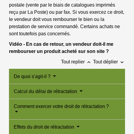
postale (vente par le biais de catalogues imprimés
reçu par La Poste) ou par fax. Si vous exercez ce droit,
le vendeur doit vous rembourser le bien ou la
prestation de service commandé. Certains achats ne
sont toutefois pas concernés.
Vidéo - En cas de retour, un vendeur doit-il me
rembourser un produit acheté sur son site ?
keyboard_arrow_up
keyboard_arrow_down
Tout replier
Tout déplier
De quoi s'agit-il ?
Calcul du délai de rétractation
Comment exercer votre droit de rétractation ?
Effets du droit de rétractation