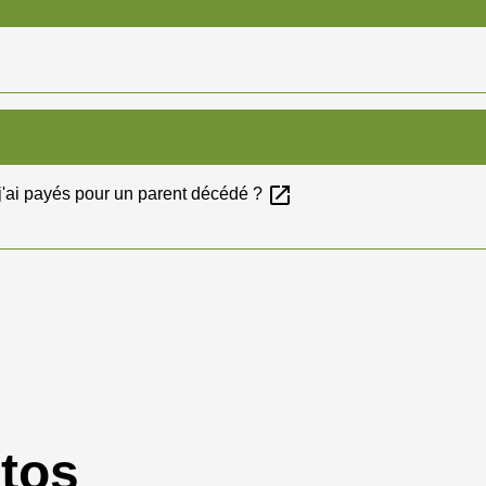
open_in_new
 j'ai payés pour un parent décédé ?
otos