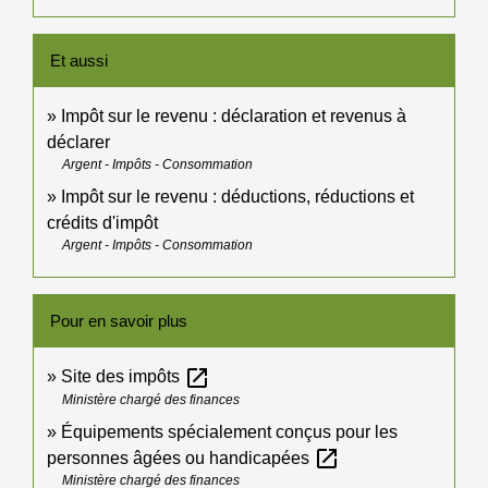
Et aussi
Impôt sur le revenu : déclaration et revenus à
déclarer
Argent - Impôts - Consommation
Impôt sur le revenu : déductions, réductions et
crédits d'impôt
Argent - Impôts - Consommation
Pour en savoir plus
open_in_new
Site des impôts
Ministère chargé des finances
Équipements spécialement conçus pour les
open_in_new
personnes âgées ou handicapées
Ministère chargé des finances