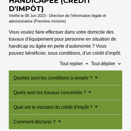
HANDICAPÉE (CRÉDIT
D'IMPÔT)
Vérifié le 08 Jun 2023 - Direction de l'information légale et
administrative (Première ministre)
Vous voulez faire effectuer dans votre domicile des
travaux d'équipement pour personne en situation de
handicap ou âgée en perte d'autonomie ? Vous
pouvez bénéficier, sous conditions, d'un crédit d'impôt.
keyboard_arrow_up
keyboard_arrow_down
Tout replier
Tout déplier
Quelles sont les conditions à remplir ?
Quels sont les travaux concernés ?
Quel est le montant du crédit d'impôt ?
Comment déclarer ?