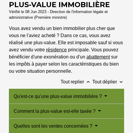
PLUS-VALUE IMMOBILIÈRE
Vérifié le 08 Jun 2023 - Direction de l'information légale et
administrative (Première ministre)
Vous avez vendu un bien immobilier plus cher que
vous ne l'aviez acheté ? Dans ce cas, vous avez
réalisé une plus-value. Elle est imposable sauf si vous
avez vendu votre
résidence
principale. Vous pouvez
bénéficier d'une exonération ou d'un
abattement
sur
les impôts à payer selon les caractéristiques du bien
ou votre situation personnelle.
keyboard_arrow_up
keyboard_arrow_down
Tout replier
Tout déplier
Qu'est-ce qu'une plus-value immobilière ?
Comment la plus-value est-elle taxée ?
Quelles sont les ventes concernées ?