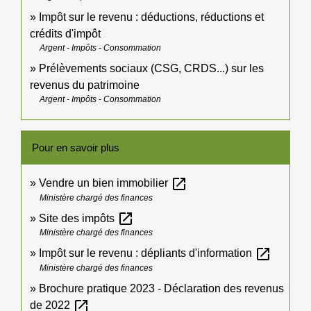
Impôt sur le revenu : déductions, réductions et
crédits d'impôt
Argent - Impôts - Consommation
Prélèvements sociaux (CSG, CRDS...) sur les
revenus du patrimoine
Argent - Impôts - Consommation
Pour en savoir plus
open_in_new
Vendre un bien immobilier
Ministère chargé des finances
open_in_new
Site des impôts
Ministère chargé des finances
open_in_new
Impôt sur le revenu : dépliants d'information
Ministère chargé des finances
Brochure pratique 2023 - Déclaration des revenus
open_in_new
de 2022