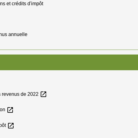
ns et crédits d'impôt
enus annuelle
open_in_new
es revenus de 2022
open_in_new
tion
open_in_new
mpôt