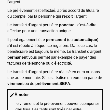
l'argent.
Le
prélèvement
est effectué, après accord du titulaire
du compte, par la personne qui
reçoit
l'argent.
Le transfert d'argent peut être
ponctuel
, c'est-à-dire
effectué pour une transaction unique.
Il peut également être
permanent
(ou
automatique
)
s'il est répété à fréquence régulière. Dans ce cas, le
bénéficiaire est toujours le même. Le transfert d'argent
permanent
vous permet par exemple de payer des
factures de téléphone ou d'électricité.
Le transfert d'argent peut être réalisé en euro ou dans
une autre monnaie. S'il est réalisé en euro, on parle de
virement
ou de
prélèvement SEPA
.
À noter
edit
le virement et le prélèvement peuvent comporter
des frais. Les tarifs sont fixés par votre