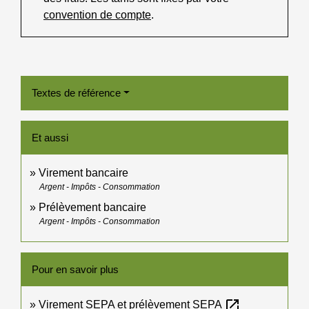
convention de compte
.
Textes de référence
Et aussi
Virement bancaire
Argent - Impôts - Consommation
Prélèvement bancaire
Argent - Impôts - Consommation
Pour en savoir plus
open_in_new
Virement SEPA et prélèvement SEPA