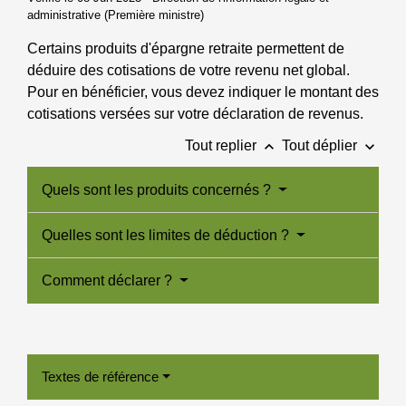
administrative (Première ministre)
Certains produits d'épargne retraite permettent de
déduire des cotisations de votre revenu net global.
Pour en bénéficier, vous devez indiquer le montant des
cotisations versées sur votre déclaration de revenus.
keyboard_arrow_up
keyboard_arrow_down
Tout replier
Tout déplier
Quels sont les produits concernés ?
Quelles sont les limites de déduction ?
Comment déclarer ?
Textes de référence