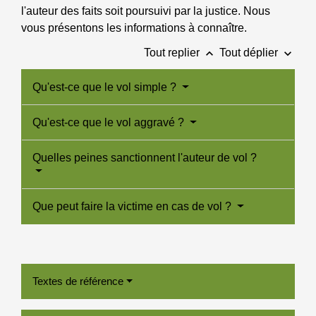
l'auteur des faits soit poursuivi par la justice. Nous
vous présentons les informations à connaître.
keyboard_arrow_up
keyboard_arrow_down
Tout replier
Tout déplier
Qu'est-ce que le vol simple ?
Qu'est-ce que le vol aggravé ?
Quelles peines sanctionnent l'auteur de vol ?
Que peut faire la victime en cas de vol ?
Textes de référence