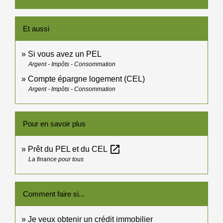
Et aussi
Si vous avez un PEL
Argent - Impôts - Consommation
Compte épargne logement (CEL)
Argent - Impôts - Consommation
Pour en savoir plus
open_in_new
Prêt du PEL et du CEL
La finance pour tous
Comment faire si...
Je veux obtenir un crédit immobilier