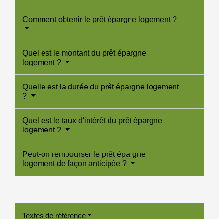
Comment obtenir le prêt épargne logement ?
Quel est le montant du prêt épargne
logement ?
Quelle est la durée du prêt épargne logement
?
Quel est le taux d'intérêt du prêt épargne
logement ?
Peut-on rembourser le prêt épargne
logement de façon anticipée ?
Textes de référence