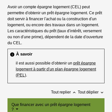
Avoir un compte épargne logement (CEL) peut
permettre d'obtenir un prêt épargne logement. Ce prêt
doit servir à financer l'achat ou la construction d'un
logement, ou encore des travaux dans un logement.
Les caractéristiques du prêt (taux d'intérêt, versement
ou non d'une prime), dépendent de la date d'ouverture
du CEL.
À savoir
info
il est aussi possible d'obtenir un
prêt épargne
logement à partir d'un plan épargne logement
(PEL)
.
keyboard_arrow_up
keyboard_arrow_down
Tout replier
Tout déplier
Que financer avec un prêt épargne logement
?