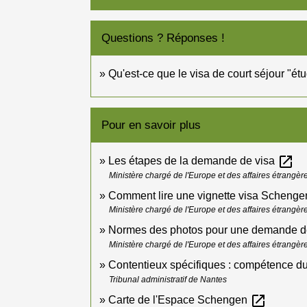
Questions ? Réponses !
Qu'est-ce que le visa de court séjour "ét
Pour en savoir plus
open_in_new
Les étapes de la demande de visa
Ministère chargé de l'Europe et des affaires étrangèr
Comment lire une vignette visa Scheng
Ministère chargé de l'Europe et des affaires étrangèr
Normes des photos pour une demande d
Ministère chargé de l'Europe et des affaires étrangèr
Contentieux spécifiques : compétence du 
Tribunal administratif de Nantes
open_in_new
Carte de l'Espace Schengen