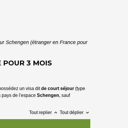
our Schengen (étranger en France pour
 POUR 3 MOIS
possédez un visa dit
de court séjour
(type
es pays de l'espace
Schengen
, sauf
keyboard_arrow_up
keyboard_arrow_down
Tout replier
Tout déplier