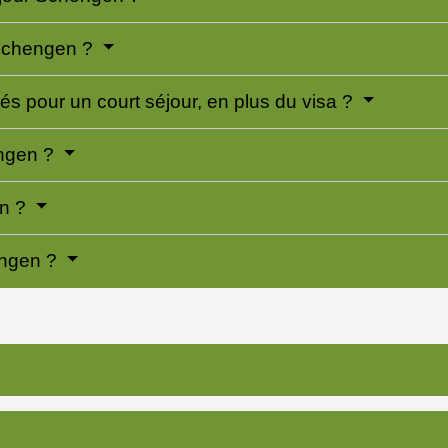
 Schengen ?
 pour un court séjour, en plus du visa ?
ngen ?
en ?
engen ?