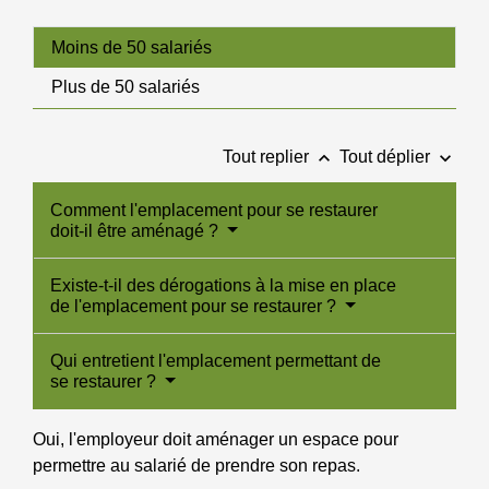
Moins de 50 salariés
Plus de 50 salariés
keyboard_arrow_up
keyboard_arrow_down
Tout replier
Tout déplier
Comment l'emplacement pour se restaurer
doit-il être aménagé ?
Existe-t-il des dérogations à la mise en place
de l'emplacement pour se restaurer ?
Qui entretient l'emplacement permettant de
se restaurer ?
Oui, l'employeur doit aménager un espace pour
permettre au salarié de prendre son repas.