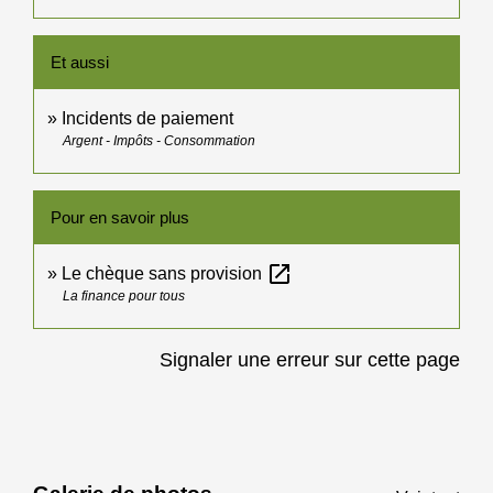
Et aussi
Incidents de paiement
Argent - Impôts - Consommation
Pour en savoir plus
open_in_new
Le chèque sans provision
La finance pour tous
Signaler une erreur sur cette page