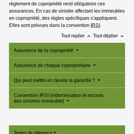
règlement de copropriété rend obligatoire ces
assurances. En cas de sinistre affectant les immeubles
en copropriété, des règles spécifiques s'appliquent.
Elles sont prévues dans la convention
IRSI
.
keyboard_arrow_up
keyboard_arrow_down
Tout replier
Tout déplier
Assurance de la copropriété
Assurance de chaque copropriétaire
Qui peut mettre en œuvre la garantie ?
Convention IRSI (indemnisation et recours
des sinistres immeuble)
Textes de référence