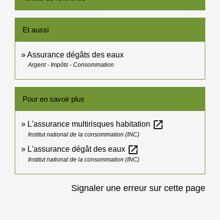
Et aussi
Assurance dégâts des eaux
Argent - Impôts - Consommation
Pour en savoir plus
open_in_new
L'assurance multirisques habitation
Institut national de la consommation (INC)
open_in_new
L'assurance dégât des eaux
Institut national de la consommation (INC)
Signaler une erreur sur cette page