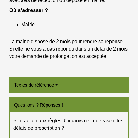
avec avis de réception ou déposé en mairie.
Où s’adresser ?
arrow_right
Mairie
La mairie dispose de 2 mois pour rendre sa réponse.
Si elle ne vous a pas répondu dans un délai de 2 mois,
votre demande de prolongation est acceptée.
Textes de référence
Questions ? Réponses !
Infraction aux règles d'urbanisme : quels sont les
délais de prescription ?