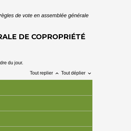
 règles de vote en assemblée générale
RALE DE COPROPRIÉTÉ
dre du jour.
keyboard_arrow_up
keyboard_arrow_down
Tout replier
Tout déplier