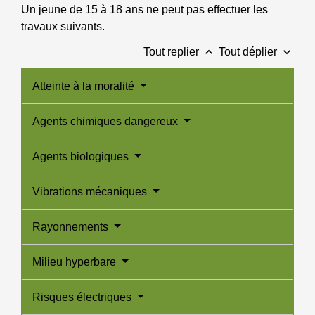
Un jeune de 15 à 18 ans ne peut pas effectuer les
travaux suivants.
keyboard_arrow_up
keyboard_arrow_down
Tout replier
Tout déplier
Atteinte à la moralité
Agents chimiques dangereux
Agents biologiques
Vibrations mécaniques
Rayonnements
Milieu hyperbare
Risques électriques