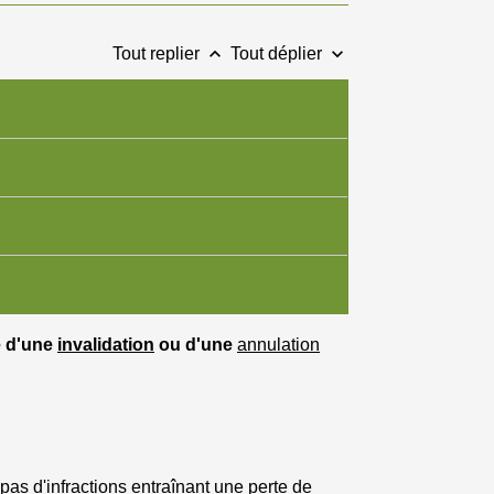
keyboard_arrow_up
keyboard_arrow_down
Tout replier
Tout déplier
te d'une
invalidation
ou d'une
annulation
 pas
d'infractions
entraînant une perte de