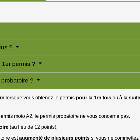
dus ?
n 1er permis ?
 probatoire ?
re
lorsque vous obtenez le permis
pour la 1
re
fois
ou
à la sui
 permis moto A2, le permis probatoire ne vous concerne pas.
oire
(au lieu de 12 points).
toire est
augmenté de plusieurs points
si vous ne commettez