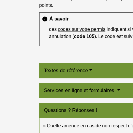
points.
À savoir
info
des
codes sur votre permis
indiquent si 
annulation (
code 105
). Le code est sui
Textes de référence
Services en ligne et formulaires
Questions ? Réponses !
Quelle amende en cas de non respect d'une