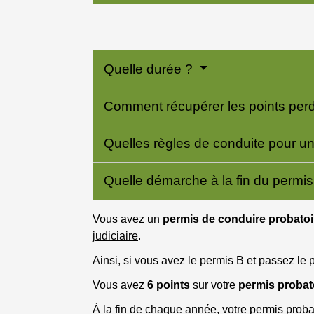
Quelle durée ?
Comment récupérer les points per
Quelles règles de conduite pour u
Quelle démarche à la fin du permis
Vous avez un
permis de conduire probatoi
judiciaire
.
Ainsi, si vous avez le permis B et passez le
Vous avez
6 points
sur votre
permis probat
À la fin de chaque année, votre permis proba