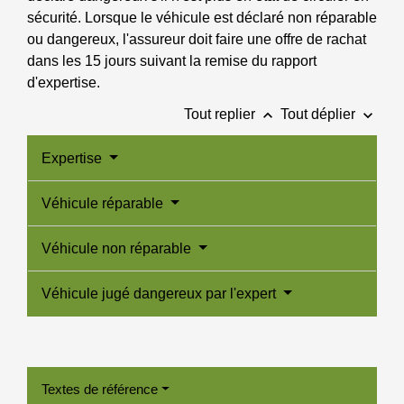
sécurité. Lorsque le véhicule est déclaré non réparable
ou dangereux, l'assureur doit faire une offre de rachat
dans les 15 jours suivant la remise du rapport
d'expertise.
keyboard_arrow_up
keyboard_arrow_down
Tout replier
Tout déplier
Expertise
Véhicule réparable
Véhicule non réparable
Véhicule jugé dangereux par l'expert
Textes de référence