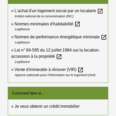
open_in_new
L'achat d'un logement social par un locataire
Institut national de la consommation (INC)
open_in_new
Normes minimales d'habitabilité
Legifrance
open_in_new
Normes de performance énergétique minimale
Legifrance
Loi n° 84-595 du 12 juillet 1984 sur la location-
open_in_new
accession à la propriété
Legifrance
open_in_new
Vente d'immeuble à rénover (VIR)
Agence nationale pour l'information sur le logement (Anil)
Comment faire si...
Je veux obtenir un crédit immobilier