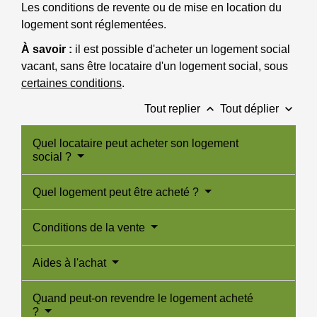
Les conditions de revente ou de mise en location du
logement sont réglementées.
À savoir :
il est possible d'acheter un logement social
vacant, sans être locataire d'un logement social, sous
certaines conditions
.
keyboard_arrow_up
keyboard_arrow_down
Tout replier
Tout déplier
Quel locataire peut acheter son logement
social ?
Quel logement peut être acheté ?
Conditions de la vente
Aides à l'achat
Quand peut-on revendre le logement acheté
?