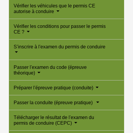
Vérifier les véhicules que le permis CE
autorise à conduire
Vérifier les conditions pour passer le permis
CE ?
S'inscrire à l'examen du permis de conduire
Passer l'examen du code (épreuve
théorique)
Préparer l'épreuve pratique (conduite)
Passer la conduite (épreuve pratique)
Télécharger le résultat de l'examen du
permis de conduire (CEPC)