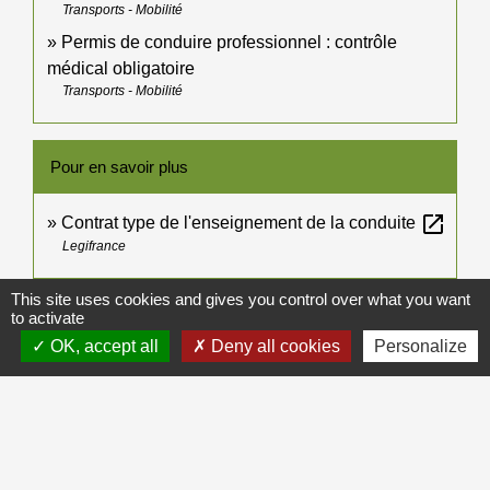
Transports - Mobilité
Permis de conduire professionnel : contrôle
médical obligatoire
Transports - Mobilité
Pour en savoir plus
open_in_new
Contrat type de l'enseignement de la conduite
Legifrance
This site uses cookies and gives you control over what you want
Signaler une erreur sur cette page
to activate
OK, accept all
Deny all cookies
Personalize
Galerie de photos
Voir tout