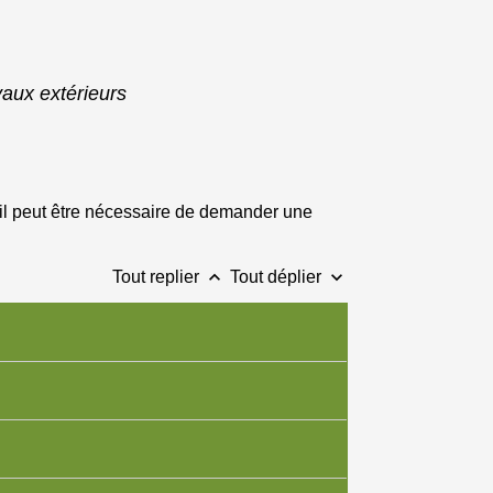
vaux extérieurs
, il peut être nécessaire de demander une
keyboard_arrow_up
keyboard_arrow_down
Tout replier
Tout déplier