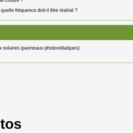
ne clôture ?
elle fréquence doit-il être réalisé ?
ux solaires (panneaux photovoltaïques)
otos