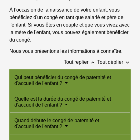
À l'occasion de la naissance de votre enfant, vous
bénéficiez d'un congé en tant que salarié et père de
l'enfant. Si vous êtes
en couple
et que vous vivez avec
la mère de l'enfant, vous pouvez également bénéficier
du congé.
Nous vous présentons les informations à connaître.
keyboard_arrow_up
keyboard_arrow_down
Tout replier
Tout déplier
Qui peut bénéficier du congé de paternité et
d'accueil de l'enfant ?
Quelle est la durée du congé de paternité et
d'accueil de l'enfant ?
Quand débute le congé de paternité et
d'accueil de l'enfant ?