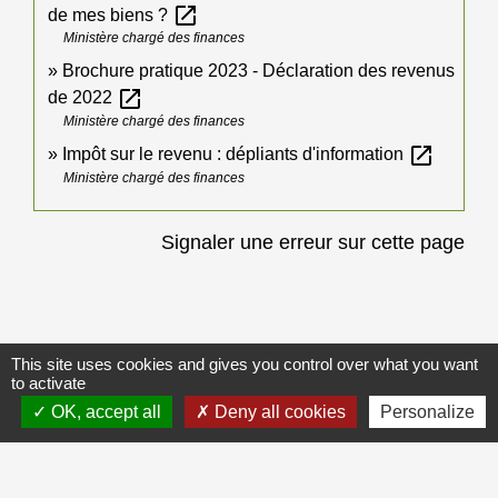
open_in_new
de mes biens ?
Ministère chargé des finances
Brochure pratique 2023 - Déclaration des revenus
open_in_new
de 2022
Ministère chargé des finances
open_in_new
Impôt sur le revenu : dépliants d'information
Ministère chargé des finances
Signaler une erreur sur cette page
This site uses cookies and gives you control over what you want
Galerie de photos
Voir tout
to activate
OK, accept all
Deny all cookies
Personalize