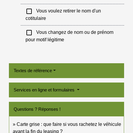
check_box_outline_blank
Vous voulez retirer le nom d'un
cotitulaire
check_box_outline_blank
Vous changez de nom ou de prénom
pour motif légitime
Textes de référence
Services en ligne et formulaires
Questions ? Réponses !
Carte grise : que faire si vous rachetez le véhicule
avant la fin du leasing ?