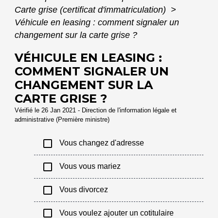
Carte grise (certificat d'immatriculation)
>
Véhicule en leasing : comment signaler un
changement sur la carte grise ?
VÉHICULE EN LEASING :
COMMENT SIGNALER UN
CHANGEMENT SUR LA
CARTE GRISE ?
Vérifié le 26 Jan 2021 - Direction de l'information légale et
administrative (Première ministre)
check_box_outline_blank
Vous changez d'adresse
check_box_outline_blank
Vous vous mariez
check_box_outline_blank
Vous divorcez
check_box_outline_blank
Vous voulez ajouter un cotitulaire