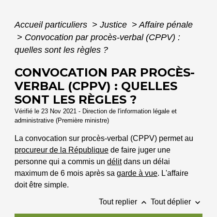
Accueil particuliers
>
Justice
>
Affaire pénale
>
Convocation par procès-verbal (CPPV) :
quelles sont les règles ?
CONVOCATION PAR PROCÈS-
VERBAL (CPPV) : QUELLES
SONT LES RÈGLES ?
Vérifié le 23 Nov 2021 - Direction de l'information légale et
administrative (Première ministre)
La convocation sur procès-verbal (CPPV) permet au
procureur de la République
de faire juger une
personne qui a commis un
délit
dans un délai
maximum de 6 mois après sa
garde à vue
. L'affaire
doit être simple.
keyboard_arrow_up
keyboard_arrow_down
Tout replier
Tout déplier