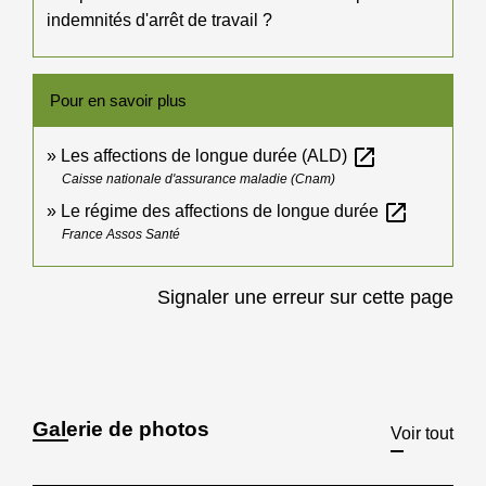
indemnités d'arrêt de travail ?
Pour en savoir plus
open_in_new
Les affections de longue durée (ALD)
Caisse nationale d'assurance maladie (Cnam)
open_in_new
Le régime des affections de longue durée
France Assos Santé
Signaler une erreur sur cette page
Galerie de photos
Voir tout