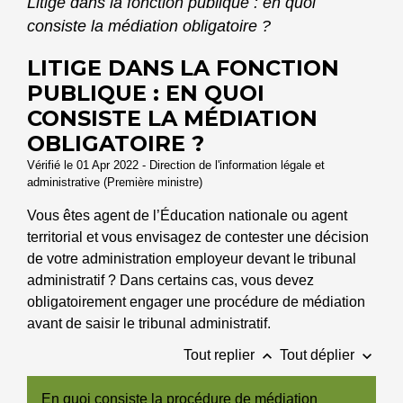
Litige dans la fonction publique : en quoi
consiste la médiation obligatoire ?
LITIGE DANS LA FONCTION
PUBLIQUE : EN QUOI
CONSISTE LA MÉDIATION
OBLIGATOIRE ?
Vérifié le 01 Apr 2022 - Direction de l'information légale et
administrative (Première ministre)
Vous êtes agent de l’Éducation nationale ou agent
territorial et vous envisagez de contester une décision
de votre administration employeur devant le tribunal
administratif ? Dans certains cas, vous devez
obligatoirement engager une procédure de médiation
avant de saisir le tribunal administratif.
keyboard_arrow_up
keyboard_arrow_down
Tout replier
Tout déplier
En quoi consiste la procédure de médiation