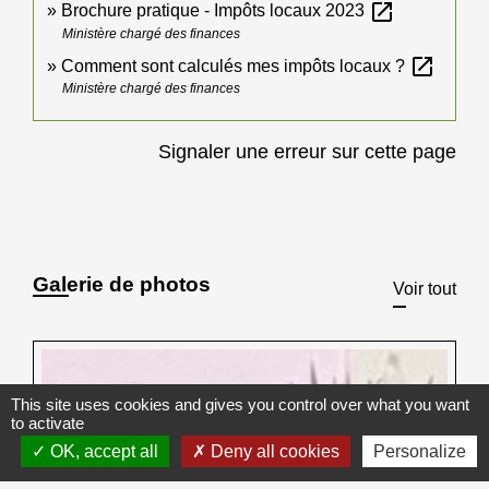
open_in_new
Brochure pratique - Impôts locaux 2023
Ministère chargé des finances
open_in_new
Comment sont calculés mes impôts locaux ?
Ministère chargé des finances
Signaler une erreur sur cette page
Galerie de photos
Voir tout
This site uses cookies and gives you control over what you want
to activate
OK, accept all
Deny all cookies
Personalize