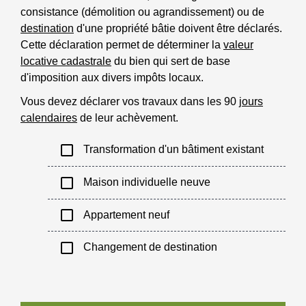
consistance (démolition ou agrandissement) ou de
destination
d'une propriété bâtie doivent être déclarés.
Cette déclaration permet de déterminer la
valeur
locative cadastrale
du bien qui sert de base
d'imposition aux divers impôts locaux.
Vous devez déclarer vos travaux dans les 90
jours
calendaires
de leur achèvement.
check_box_outline_blank
Transformation d'un bâtiment existant
check_box_outline_blank
Maison individuelle neuve
check_box_outline_blank
Appartement neuf
check_box_outline_blank
Changement de destination