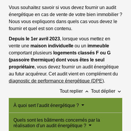
Vous souhaitez savoir si vous devez fournir un audit
énergétique en cas de vente de votre bien immobilier ?
Nous vous expliquons dans quels cas vous devez le
fournir et quel est son contenu.
Depuis le 1
er
avril 2023
, lorsque vous mettez en
vente une
maison individuelle
ou un
immeuble
comportant plusieurs
logements classés F ou G
(passoire thermique) dont vous êtes le seul
propriétaire
, vous devez fournir un audit énergétique
au futur acquéreur. Cet audit vient en complément du
diagnostic de performance énergétique (DPE)
.
keyboard_arrow_up
keyboard_arrow_down
Tout replier
Tout déplier
À quoi sert l'audit énergétique ?
Quels sont les bâtiments concernés par la
réalisation d'un audit énergétique ?