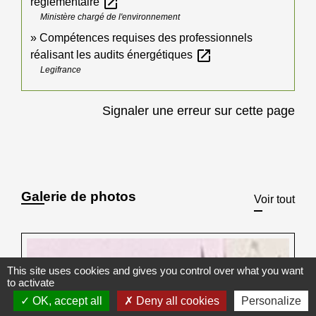
open_in_new
réglementaire
Ministère chargé de l'environnement
Compétences requises des professionnels
open_in_new
réalisant les audits énergétiques
Legifrance
Signaler une erreur sur cette page
Galerie de photos
Voir tout
This site uses cookies and gives you control over what you want
to activate
OK, accept all
Deny all cookies
Personalize