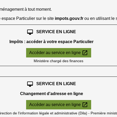
déménagement à tout moment.
 espace Particulier sur le site
impots.gouv.fr
ou en utilisant le
desktop_mac
SERVICE EN LIGNE
Impôts : accéder à votre espace Particulier
open_in_new
Accéder au service en ligne
Ministère chargé des finances
desktop_mac
SERVICE EN LIGNE
Changement d'adresse en ligne
open_in_new
Accéder au service en ligne
irection de l'information légale et administrative (Dila) - Première minist