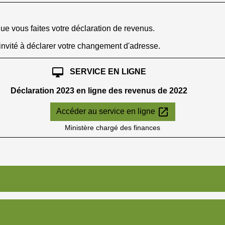
e vous faites votre déclaration de revenus.
 invité à déclarer votre changement d'adresse.
desktop_mac
SERVICE EN LIGNE
Déclaration 2023 en ligne des revenus de 2022
open_in_new
Accéder au service en ligne
Ministère chargé des finances