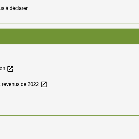
us à déclarer
open_in_new
tion
open_in_new
es revenus de 2022