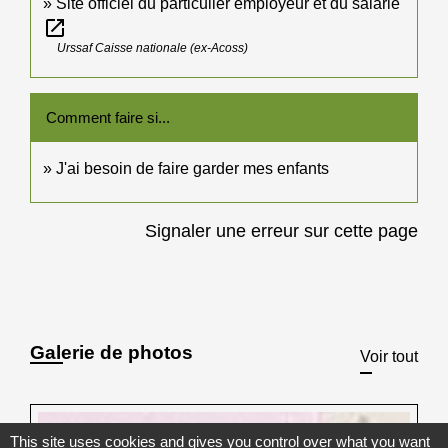
Site officiel du particulier employeur et du salarié
open_in_new
Urssaf Caisse nationale (ex-Acoss)
Comment faire si...
J'ai besoin de faire garder mes enfants
Signaler une erreur sur cette page
Galerie de photos
Voir tout
This site uses cookies and gives you control over what you want