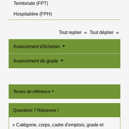
Territoriale (FPT)
Hospitalière (FPH)
keyboard_arrow_up
keyboard_arrow_down
Tout replier
Tout déplier
Avancement d'échelon
Avancement de grade
Textes de référence
Questions ? Réponses !
Catégorie, corps, cadre d'emplois, grade et