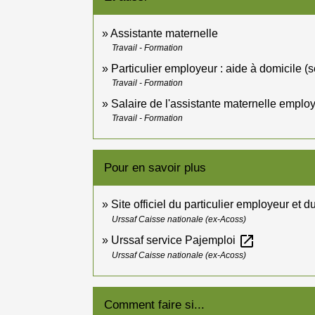
Assistante maternelle
Travail - Formation
Particulier employeur : aide à domicile (
Travail - Formation
Salaire de l'assistante maternelle emplo
Travail - Formation
Pour en savoir plus
Site officiel du particulier employeur et d
Urssaf Caisse nationale (ex-Acoss)
open_in_new
Urssaf service Pajemploi
Urssaf Caisse nationale (ex-Acoss)
Comment faire si...