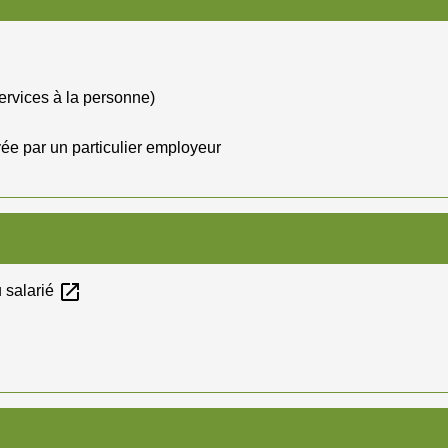
services à la personne)
yée par un particulier employeur
open_in_new
u salarié