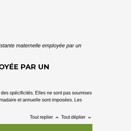
istante maternelle employée par un
OYÉE PAR UN
 des spécificités. Elles ne sont pas soumises
omadaire et annuelle sont imposées. Les
keyboard_arrow_up
keyboard_arrow_down
Tout replier
Tout déplier