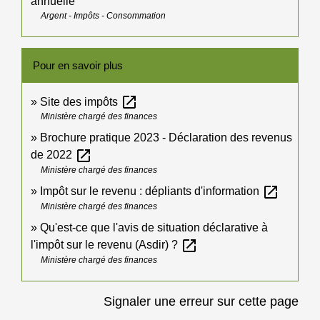
annuelle
Argent - Impôts - Consommation
Pour en savoir plus
open_in_new
Site des impôts
Ministère chargé des finances
Brochure pratique 2023 - Déclaration des revenus
open_in_new
de 2022
Ministère chargé des finances
open_in_new
Impôt sur le revenu : dépliants d'information
Ministère chargé des finances
Qu'est-ce que l'avis de situation déclarative à
open_in_new
l'impôt sur le revenu (Asdir) ?
Ministère chargé des finances
Signaler une erreur sur cette page