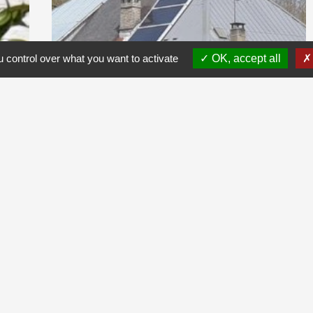
 control over what you want to activate
OK, accept all