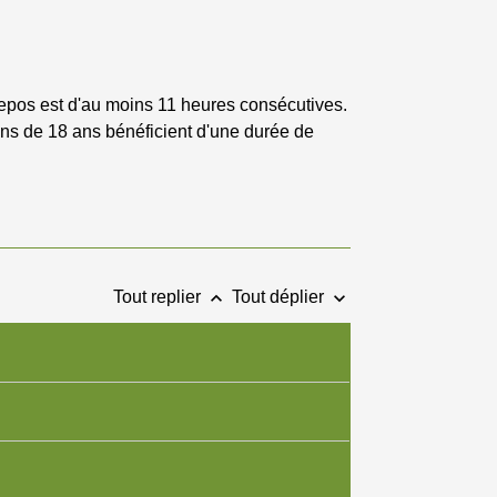
 repos est d'au moins 11 heures consécutives.
ins de 18 ans bénéficient d'une durée de
keyboard_arrow_up
keyboard_arrow_down
Tout replier
Tout déplier