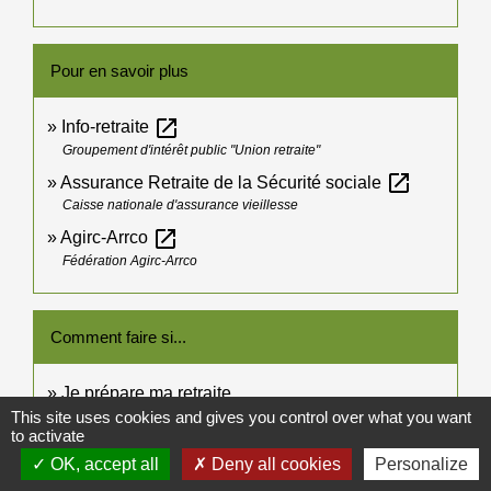
Pour en savoir plus
open_in_new
Info-retraite
Groupement d'intérêt public "Union retraite"
open_in_new
Assurance Retraite de la Sécurité sociale
Caisse nationale d'assurance vieillesse
open_in_new
Agirc-Arrco
Fédération Agirc-Arrco
Comment faire si...
Je prépare ma retraite
This site uses cookies and gives you control over what you want
to activate
Signaler une erreur sur cette page
OK, accept all
Deny all cookies
Personalize