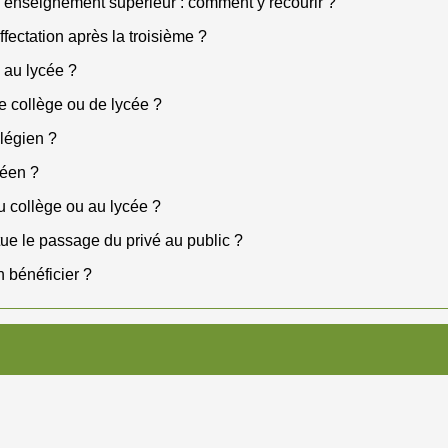
 l'enseignement supérieur : comment y recourir ?
ffectation après la troisième ?
 au lycée ?
e collège ou de lycée ?
llégien ?
céen ?
u collège ou au lycée ?
tue le passage du privé au public ?
n bénéficier ?