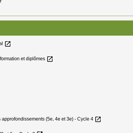
r
open_in_new
al
open_in_new
e formation et diplômes
open_in_new
approfondissements (5e, 4e et 3e) - Cycle 4