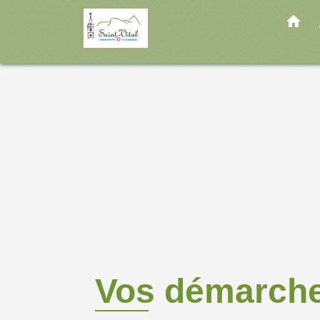
home
Vos démarch