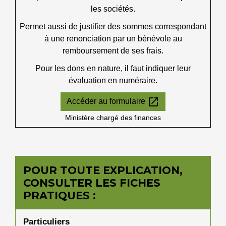
les sociétés.
Permet aussi de justifier des sommes correspondant
à une renonciation par un bénévole au
remboursement de ses frais.
Pour les dons en nature, il faut indiquer leur
évaluation en numéraire.
open_in_new
Accéder au formulaire
Ministère chargé des finances
POUR TOUTE EXPLICATION,
CONSULTER LES FICHES
PRATIQUES :
Particuliers