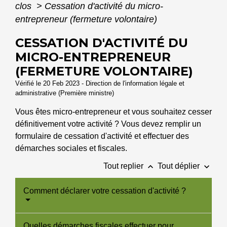
clos
>
Cessation d'activité du micro-
entrepreneur (fermeture volontaire)
CESSATION D'ACTIVITÉ DU
MICRO-ENTREPRENEUR
(FERMETURE VOLONTAIRE)
Vérifié le 20 Feb 2023 - Direction de l'information légale et
administrative (Première ministre)
Vous êtes micro-entrepreneur et vous souhaitez cesser
définitivement votre activité ? Vous devez remplir un
formulaire de cessation d'activité et effectuer des
démarches sociales et fiscales.
keyboard_arrow_up
keyboard_arrow_down
Tout replier
Tout déplier
Comment déclarer votre cessation d'activité ?
Quelles démarches fiscales effectuer pour