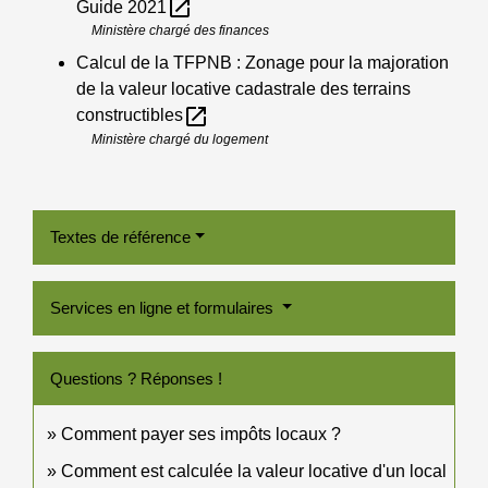
open_in_new
Guide 2021
Ministère chargé des finances
Calcul de la TFPNB : Zonage pour la majoration
de la valeur locative cadastrale des terrains
open_in_new
constructibles
Ministère chargé du logement
Textes de référence
Services en ligne et formulaires
Questions ? Réponses !
Comment payer ses impôts locaux ?
Comment est calculée la valeur locative d'un local