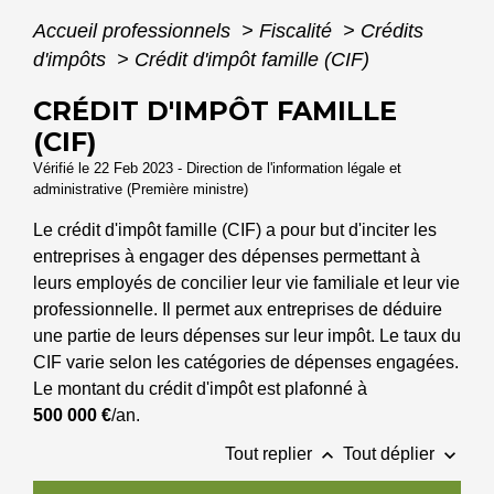
Accueil professionnels
>
Fiscalité
>
Crédits
d'impôts
>
Crédit d'impôt famille (CIF)
CRÉDIT D'IMPÔT FAMILLE
(CIF)
Vérifié le 22 Feb 2023 - Direction de l'information légale et
administrative (Première ministre)
Le crédit d'impôt famille (CIF) a pour but d'inciter les
entreprises à engager des dépenses permettant à
leurs employés de concilier leur vie familiale et leur vie
professionnelle. Il permet aux entreprises de déduire
une partie de leurs dépenses sur leur impôt. Le taux du
CIF varie selon les catégories de dépenses engagées.
Le montant du crédit d'impôt est plafonné à
500 000 €
/an.
keyboard_arrow_up
keyboard_arrow_down
Tout replier
Tout déplier