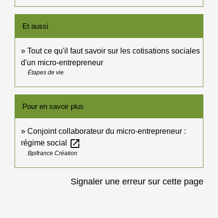
Et aussi
Tout ce qu'il faut savoir sur les cotisations sociales
d'un micro-entrepreneur
Étapes de vie
Pour en savoir plus
Conjoint collaborateur du micro-entrepreneur :
open_in_new
régime social
Bpifrance Création
Signaler une erreur sur cette page