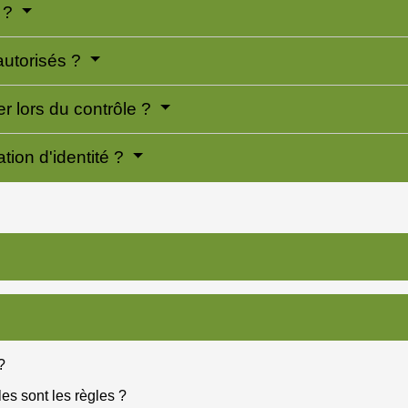
é ?
 autorisés ?
ter lors du contrôle ?
ation d'identité ?
?
les sont les règles ?