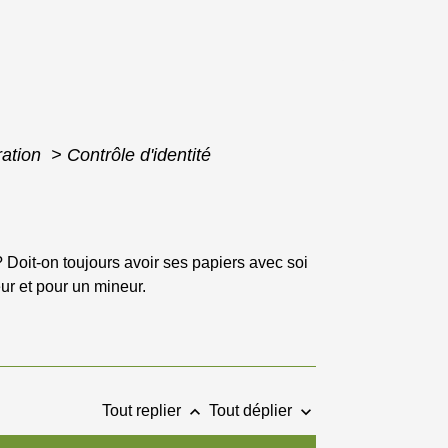
ration
>
Contrôle d'identité
 ? Doit-on toujours avoir ses papiers avec soi
eur et pour un mineur.
keyboard_arrow_up
keyboard_arrow_down
Tout replier
Tout déplier