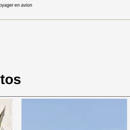
oyager en avion
otos