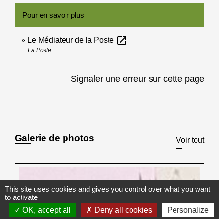
Pour en savoir plus
open_in_new
Le Médiateur de la Poste
La Poste
Signaler une erreur sur cette page
Galerie de photos
Voir tout
This site uses cookies and gives you control over what you want
to activate
OK, accept all
Deny all cookies
Personalize